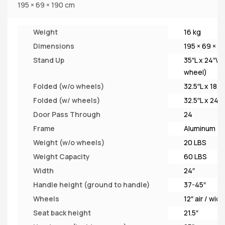
195 × 69 × 190 cm
Weight
16 kg
Dimensions
195 × 69 × 1
Stand Up
35″L x 24″W 
wheel)
Folded (w/o wheels)
32.5″L x 18.5
Folded (w/ wheels)
32.5″L x 24″
Door Pass Through
24
Frame
Aluminum
Weight (w/o wheels)
20 LBS
Weight Capacity
60 LBS
Width
24″
Handle height (ground to handle)
37-45″
Wheels
12″ air / wid
Seat back height
21.5″