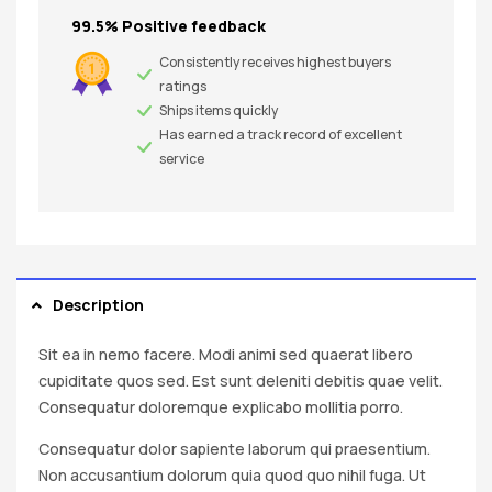
99.5% Positive feedback
Consistently receives highest buyers
ratings
Ships items quickly
Has earned a track record of excellent
service
Description
Sit ea in nemo facere. Modi animi sed quaerat libero
cupiditate quos sed. Est sunt deleniti debitis quae velit.
Consequatur doloremque explicabo mollitia porro.
Consequatur dolor sapiente laborum qui praesentium.
Non accusantium dolorum quia quod quo nihil fuga. Ut