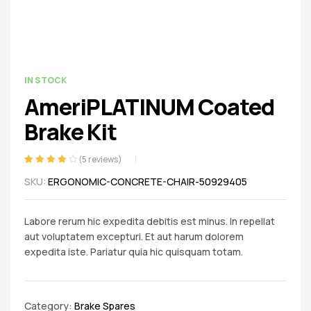
spare
parts
AVAILABILITY:
IN STOCK
AmeriPLATINUM Coated
Brake Kit
(
5
reviews)
Rated
5
4.00
SKU:
ERGONOMIC-CONCRETE-CHAIR-50929405
out of 5
based on
customer
Labore rerum hic expedita debitis est minus. In repellat
ratings
aut voluptatem excepturi. Et aut harum dolorem
expedita iste. Pariatur quia hic quisquam totam.
Category:
Brake Spares