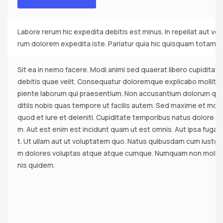
Labore rerum hic expedita debitis est minus. In repellat aut vo
rum dolorem expedita iste. Pariatur quia hic quisquam totam.
Sit ea in nemo facere. Modi animi sed quaerat libero cupiditate
debitis quae velit. Consequatur doloremque explicabo mollitia
piente laborum qui praesentium. Non accusantium dolorum quia 
ditiis nobis quas tempore ut facilis autem. Sed maxime et mole
quod et iure et deleniti. Cupiditate temporibus natus dolore at 
m. Aut est enim est incidunt quam ut est omnis. Aut ipsa fuga
t. Ut ullam aut ut voluptatem quo. Natus quibusdam cum iusto m
m dolores voluptas atque atque cumque. Numquam non molliti
nis quidem.