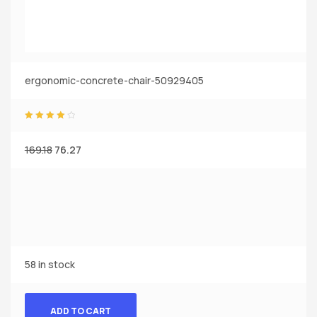
ergonomic-concrete-chair-50929405
Rated
4.00
out of 5
169.18
76.27
58 in stock
ADD TO CART